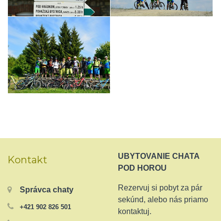
Chata Mojtin - MTB
Chata Mojtin - MTB
Chata Mojtin - MTB
UBYTOVANIE CHATA
Kontakt
POD HOROU
Rezervuj si pobyt za pár
Správca chaty
sekúnd, alebo nás priamo
+421 902 826 501
kontaktuj.